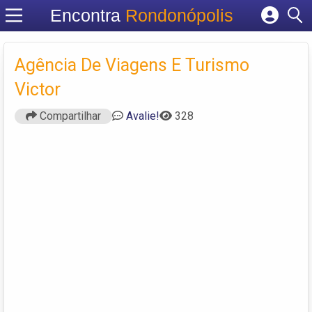
Encontra
Rondonópolis
Cadastrar empresa
Fazer login
Agência De Viagens E Turismo
Criar conta
Victor
Compartilhar
Avalie!
328