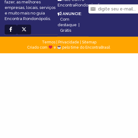
fazer, as melhores
EncontraRondonópolis
empresas, locais, serviços
e muito mais no guia
ANUNCIE
:
Encontra Rondonópolis.
Com
destaque
|
Grátis
Termos
|
Privacidade
|
Sitemap
Criado com
e
pelo time do EncontraBrasil