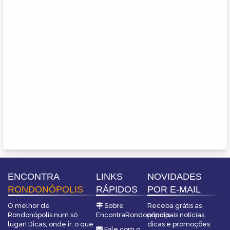
ENCONTRA
LINKS
NOVIDADES
RONDONÓPOLIS
RÁPIDOS
POR E-MAIL
O melhor de
Sobre
Receba grátis as
Rondonópolis num só
EncontraRondonópolis
principais notícias,
lugar! Dicas, onde ir, o que
dicas e promoções
Fale com o