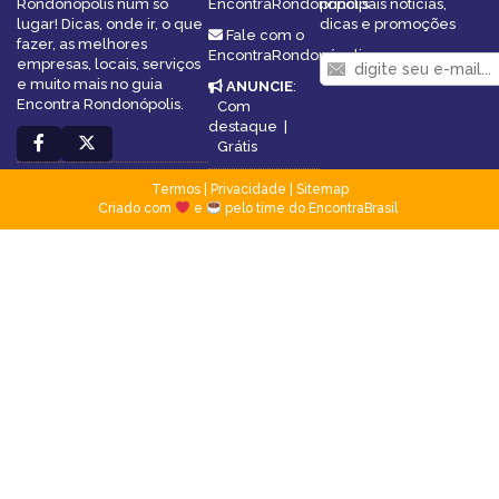
Rondonópolis num só
EncontraRondonópolis
principais notícias,
lugar! Dicas, onde ir, o que
dicas e promoções
Fale com o
fazer, as melhores
EncontraRondonópolis
empresas, locais, serviços
e muito mais no guia
ANUNCIE
:
Encontra Rondonópolis.
Com
destaque
|
Grátis
Termos
|
Privacidade
|
Sitemap
Criado com
e
pelo time do EncontraBrasil