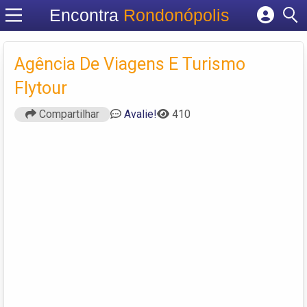
Encontra
Rondonópolis
Cadastrar empresa
Fazer login
Agência De Viagens E Turismo
Criar conta
Flytour
Compartilhar
Avalie!
410