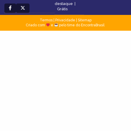
destaque
|
Grátis
Termos
|
Privacidade
|
Sitemap
Criado com
e
pelo time do EncontraBrasil