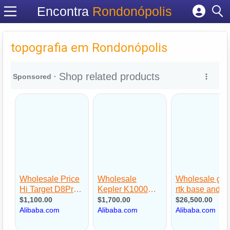
Encontra
Rondonópolis
Cadastrar empresa
Fazer login
topografia em Rondonópolis
Criar conta