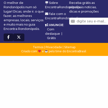
O melhor de
Sobre
Receba grátis as
Rondonópolis num só
EncontraRondonópolis
principais notícias,
lugar! Dicas, onde ir, o que
dicas e promoções
Fale com o
fazer, as melhores
EncontraRondonópolis
empresas, locais, serviços
e muito mais no guia
ANUNCIE
:
Encontra Rondonópolis.
Com
destaque
|
Grátis
Termos
|
Privacidade
|
Sitemap
Criado com
e
pelo time do EncontraBrasil