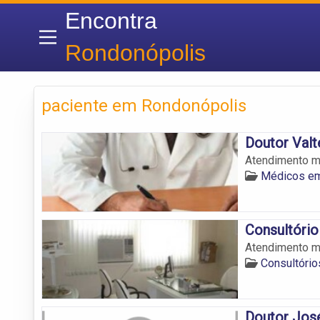
Encontra
Rondonópolis
paciente em Rondonópolis
Doutor Valt
Atendimento m
Médicos em
Consultório
Atendimento m
Consultóri
Doutor Jos