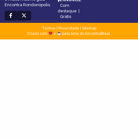
Encontra Rondonópolis.
Com
destaque
|
Grátis
Termos
|
Privacidade
|
Sitemap
Criado com
e
pelo time do EncontraBrasil