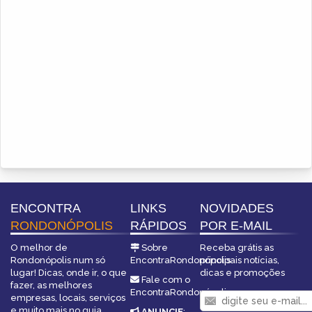
ENCONTRA
LINKS
NOVIDADES
RONDONÓPOLIS
RÁPIDOS
POR E-MAIL
O melhor de
Sobre
Receba grátis as
Rondonópolis num só
EncontraRondonópolis
principais notícias,
lugar! Dicas, onde ir, o que
dicas e promoções
Fale com o
fazer, as melhores
EncontraRondonópolis
empresas, locais, serviços
e muito mais no guia
ANUNCIE
: