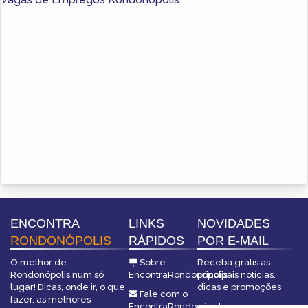
ENCONTRA
LINKS
NOVIDADES
RONDONÓPOLIS
RÁPIDOS
POR E-MAIL
O melhor de
Sobre
Receba grátis as
Rondonópolis num só
EncontraRondonópolis
principais notícias,
lugar! Dicas, onde ir, o que
dicas e promoções
Fale com o
fazer, as melhores
EncontraRondonópolis