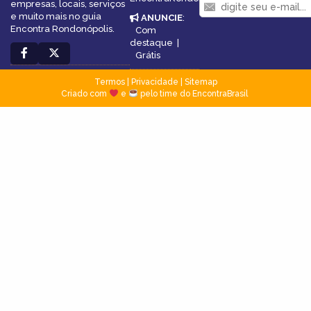
empresas, locais, serviços
e muito mais no guia
ANUNCIE
:
Encontra Rondonópolis.
Com
destaque
|
Grátis
Termos
|
Privacidade
|
Sitemap
Criado com
e
pelo time do EncontraBrasil