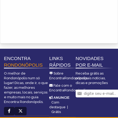
ENCONTRA
LINKS
NOVIDADES
RONDONÓPOLIS
RÁPIDOS
POR E-MAIL
O melhor de
Sobre
Receba grátis as
Rondonópolis num só
EncontraRondonópolis
principais notícias,
lugar! Dicas, onde ir, o que
dicas e promoções
Fale com o
fazer, as melhores
EncontraRondonópolis
empresas, locais, serviços
e muito mais no guia
ANUNCIE
:
Encontra Rondonópolis.
Com
destaque
|
Grátis