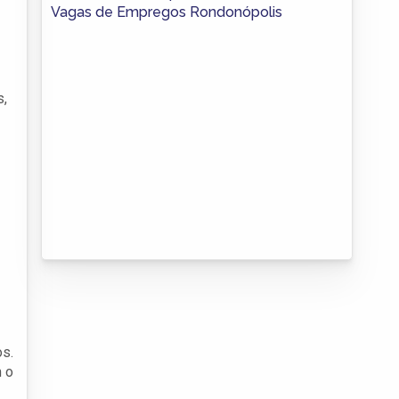
Vagas de Empregos Rondonópolis
s,
os.
m o