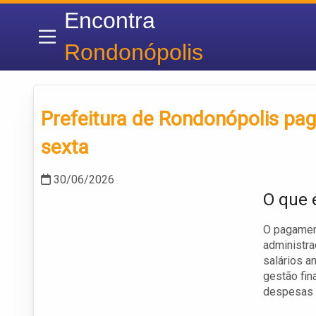
Encontra
Rondonópolis
Prefeitura de Rondonópolis pag
sexta
30/06/2026
O que 
O pagament
administr
salários a
gestão fin
despesas 