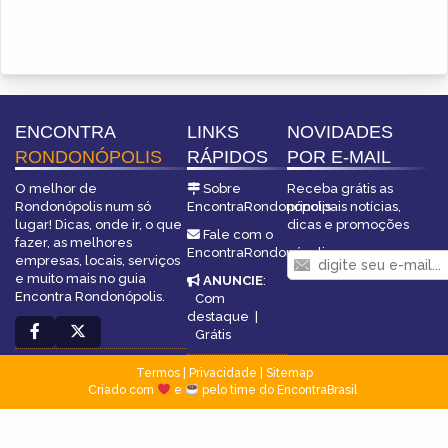
ENCONTRA
LINKS
NOVIDADES
RONDONÓPOLIS
RÁPIDOS
POR E-MAIL
O melhor de
Sobre
Receba grátis as
Rondonópolis num só
EncontraRondonópolis
principais notícias,
lugar! Dicas, onde ir, o que
dicas e promoções
Fale com o
fazer, as melhores
EncontraRondonópolis
empresas, locais, serviços
e muito mais no guia
ANUNCIE
:
Encontra Rondonópolis.
Com
destaque
|
Grátis
Termos
|
Privacidade
|
Sitemap
Criado com
e
pelo time do EncontraBrasil