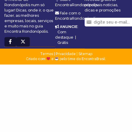
Rondonópolis num só
EncontraRondonópolis
principais notícias,
lugar! Dicas, onde ir, o que
dicas e promoções
Fale com o
fazer, as melhores
EncontraRondonópolis
empresas, locais, serviços
e muito mais no guia
ANUNCIE
:
Encontra Rondonópolis.
Com
destaque
|
Grátis
Termos
|
Privacidade
|
Sitemap
Criado com
e
pelo time do EncontraBrasil