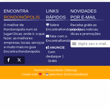
ENCONTRA
LINKS
NOVIDADES
RONDONÓPOLIS
RÁPIDOS
POR E-MAIL
O melhor de
Sobre
Receba grátis as
Rondonópolis num só
EncontraRondonópolis
principais notícias,
lugar! Dicas, onde ir, o que
dicas e promoções
Fale com o
fazer, as melhores
EncontraRondonópolis
empresas, locais, serviços
e muito mais no guia
ANUNCIE
:
Encontra Rondonópolis.
Com
destaque
|
Grátis
Termos
|
Privacidade
|
Sitemap
Criado com
e
pelo time do EncontraBrasil