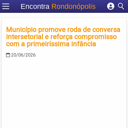
Encontra
Rondonópolis
Cadastrar empresa
Fazer login
Município promove roda de conversa
Criar conta
intersetorial e reforça compromisso
com a primeiríssima infância
20/06/2026