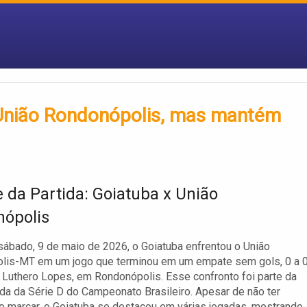
 União Rondonópolis, mas mantém
e da Partida: Goiatuba x União
ópolis
sábado, 9 de maio de 2026, o Goiatuba enfrentou o União
lis-MT em um jogo que terminou em um empate sem gols, 0 a 0
 Luthero Lopes, em Rondonópolis. Esse confronto foi parte da
da da Série D do Campeonato Brasileiro. Apesar de não ter
 marcar, o Goiatuba se destacou em várias jogadas, mostrando