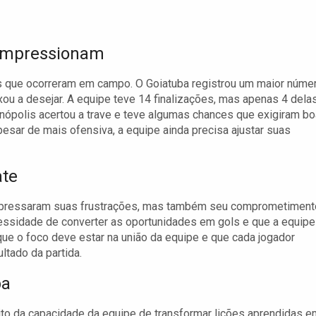
 Impressionam
as que ocorreram em campo. O Goiatuba registrou um maior núme
xou a desejar. A equipe teve 14 finalizações, mas apenas 4 dela
onópolis acertou a trave e teve algumas chances que exigiram b
sar de mais ofensiva, a equipe ainda precisa ajustar suas
ate
 expressaram suas frustrações, mas também seu comprometiment
essidade de converter as oportunidades em gols e que a equipe
 que o foco deve estar na união da equipe e que cada jogador
ltado da partida.
ba
to da capacidade da equipe de transformar lições aprendidas e