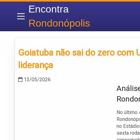
Encontra
Rondonópolis
Goiatuba não sai do zero com
liderança
13/05/2026
Anális
Rondon
No último 
Rondonópo
no Estádio
sexta roda
conseguido