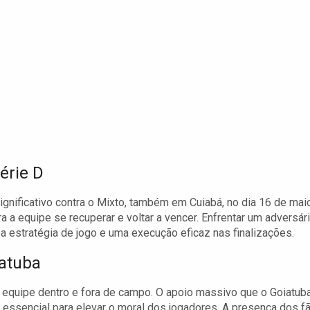
érie D
nificativo contra o Mixto, também em Cuiabá, no dia 16 de maio
 a equipe se recuperar e voltar a vencer. Enfrentar um adversár
a estratégia de jogo e uma execução eficaz nas finalizações.
iatuba
equipe dentro e fora de campo. O apoio massivo que o Goiatub
 essencial para elevar o moral dos jogadores. A presença dos f