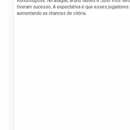
Rondonópolis. No ataque, Bruno Nunes e Júlio Vitor tent
tiveram sucesso. A expectativa é que esses jogadores 
aumentando as chances de vitória.