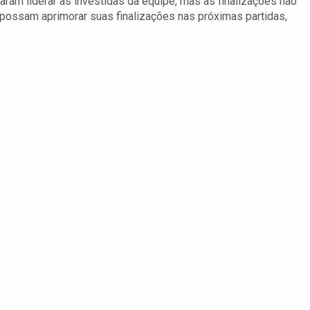
aram liderar as investidas da equipe, mas as finalizações não
possam aprimorar suas finalizações nas próximas partidas,