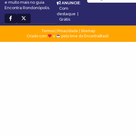
e muito mais no guia
ANUNCIE
:
Encontra Rondonópolis.
Com
destaque
|
Grátis
Termos
|
Privacidade
|
Sitemap
Criado com
e
pelo time do EncontraBrasil