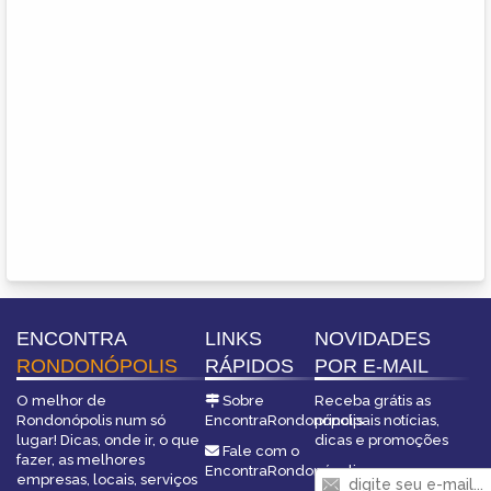
ENCONTRA
LINKS
NOVIDADES
RONDONÓPOLIS
RÁPIDOS
POR E-MAIL
O melhor de
Sobre
Receba grátis as
Rondonópolis num só
EncontraRondonópolis
principais notícias,
lugar! Dicas, onde ir, o que
dicas e promoções
Fale com o
fazer, as melhores
EncontraRondonópolis
empresas, locais, serviços