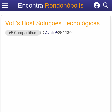
Encontra
Rondonópolis
Cadastrar empresa
Fazer login
Volt’s Host Soluções Tecnológicas
Criar conta
Compartilhar
Avalie!
1130