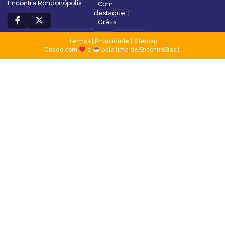
Encontra Rondonópolis.
Com
destaque
|
Grátis
Termos
|
Privacidade
|
Sitemap
Criado com
e
pelo time do EncontraBrasil