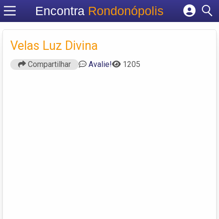
Encontra
Rondonópolis
Cadastrar empresa
Fazer login
Velas Luz Divina
Criar conta
Compartilhar
Avalie!
1205