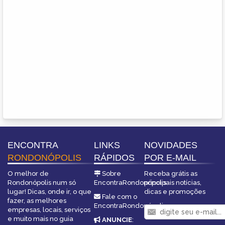
ENCONTRA
LINKS
NOVIDADES
RONDONÓPOLIS
RÁPIDOS
POR E-MAIL
O melhor de
Sobre
Receba grátis as
Rondonópolis num só
EncontraRondonópolis
principais notícias,
lugar! Dicas, onde ir, o que
dicas e promoções
Fale com o
fazer, as melhores
EncontraRondonópolis
empresas, locais, serviços
e muito mais no guia
ANUNCIE
: