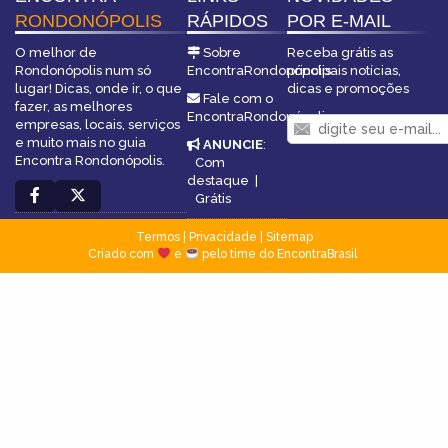
RONDONÓPOLIS
RÁPIDOS
POR E-MAIL
O melhor de
Sobre
Receba grátis as
Rondonópolis num só
EncontraRondonópolis
principais notícias,
lugar! Dicas, onde ir, o que
dicas e promoções
Fale com o
fazer, as melhores
EncontraRondonópolis
empresas, locais, serviços
e muito mais no guia
ANUNCIE
:
Encontra Rondonópolis.
Com
destaque
|
Grátis
Termos
|
Privacidade
|
Sitemap
Criado com
e
pelo time do EncontraBrasil