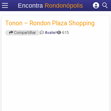
Encontra
Rondonópolis
Cadastrar empresa
Fazer login
Tonon – Rondon Plaza Shopping
Criar conta
Compartilhar
Avalie!
615