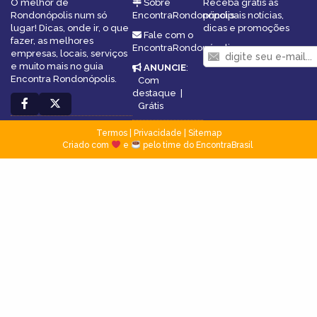
O melhor de
Sobre
Receba grátis as
Rondonópolis num só
EncontraRondonópolis
principais notícias,
lugar! Dicas, onde ir, o que
dicas e promoções
Fale com o
fazer, as melhores
EncontraRondonópolis
empresas, locais, serviços
e muito mais no guia
ANUNCIE
:
Encontra Rondonópolis.
Com
destaque
|
Grátis
Termos
|
Privacidade
|
Sitemap
Criado com
e
pelo time do EncontraBrasil