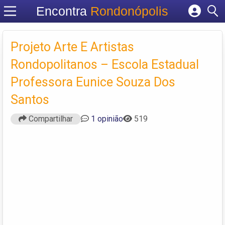
Encontra
Rondonópolis
Cadastrar empresa
Fazer login
Projeto Arte E Artistas
Criar conta
Rondopolitanos – Escola Estadual
Professora Eunice Souza Dos
Santos
Compartilhar
1 opinião
519