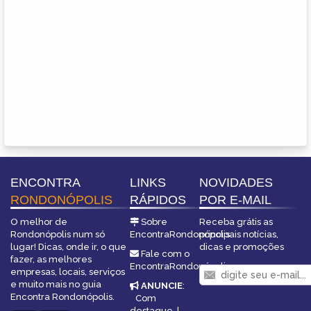
ENCONTRA
LINKS
NOVIDADES
RONDONÓPOLIS
RÁPIDOS
POR E-MAIL
O melhor de
Sobre
Receba grátis as
Rondonópolis num só
EncontraRondonópolis
principais notícias,
lugar! Dicas, onde ir, o que
dicas e promoções
Fale com o
fazer, as melhores
EncontraRondonópolis
empresas, locais, serviços
e muito mais no guia
ANUNCIE
:
Encontra Rondonópolis.
Com
destaque
|