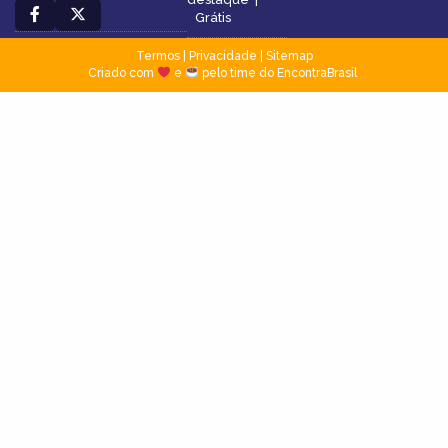
Grátis
Termos
|
Privacidade
|
Sitemap
Criado com
e
pelo time do EncontraBrasil