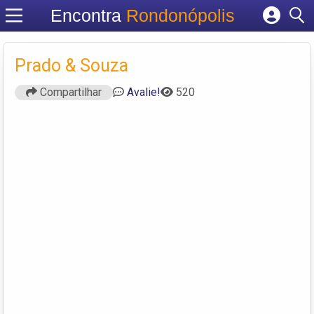
Encontra
Rondonópolis
Cadastrar empresa
Fazer login
Prado & Souza
Criar conta
Compartilhar
Avalie!
520