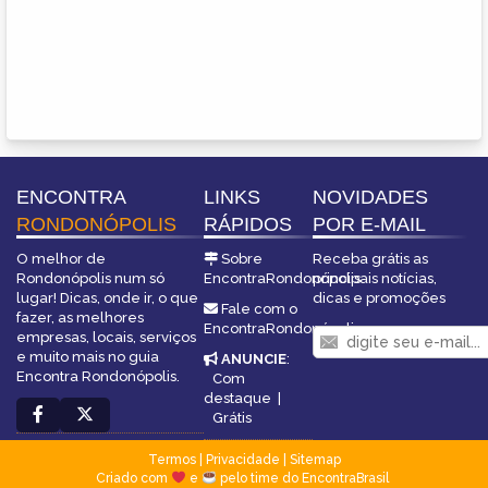
ENCONTRA
LINKS
NOVIDADES
RONDONÓPOLIS
RÁPIDOS
POR E-MAIL
O melhor de
Sobre
Receba grátis as
Rondonópolis num só
EncontraRondonópolis
principais notícias,
lugar! Dicas, onde ir, o que
dicas e promoções
Fale com o
fazer, as melhores
EncontraRondonópolis
empresas, locais, serviços
e muito mais no guia
ANUNCIE
:
Encontra Rondonópolis.
Com
destaque
|
Grátis
Termos
|
Privacidade
|
Sitemap
Criado com
e
pelo time do EncontraBrasil