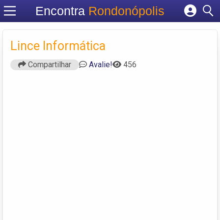
Encontra
Rondonópolis
Cadastrar empresa
Fazer login
Lince Informática
Criar conta
Compartilhar
Avalie!
456