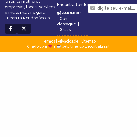
fazer, as melhores
EncontraRondonópolis
empresas, locais, serviços
e muito mais no guia
ANUNCIE
:
Encontra Rondonópolis.
Com
destaque
|
Grátis
Termos
|
Privacidade
|
Sitemap
Criado com
e
pelo time do EncontraBrasil