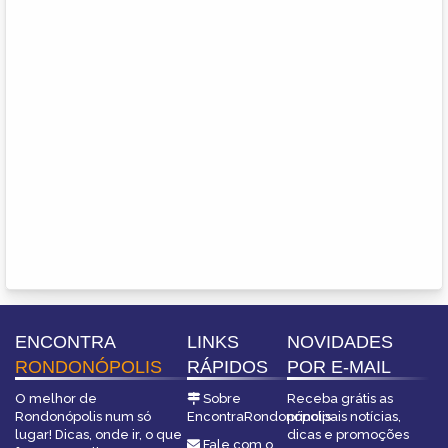
ENCONTRA
LINKS
NOVIDADES
RONDONÓPOLIS
RÁPIDOS
POR E-MAIL
O melhor de
Sobre
Receba grátis as
Rondonópolis num só
EncontraRondonópolis
principais notícias,
lugar! Dicas, onde ir, o que
dicas e promoções
Fale com o