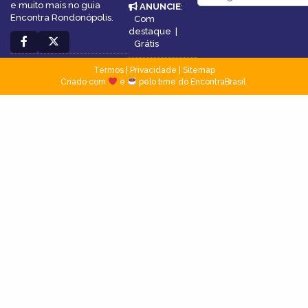
e muito mais no guia
ANUNCIE
:
Encontra Rondonópolis.
Com
destaque
|
Grátis
Termos
|
Privacidade
|
Sitemap
Criado com
e
pelo time do EncontraBrasil