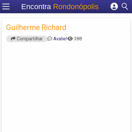
Encontra
Rondonópolis
Cadastrar empresa
Fazer login
Guilherme Richard
Criar conta
Compartilhar
Avalie!
388