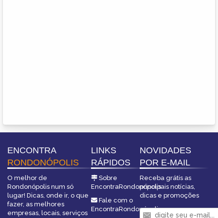
ENCONTRA
LINKS
NOVIDADES
RONDONÓPOLIS
RÁPIDOS
POR E-MAIL
O melhor de
Sobre
Receba grátis as
Rondonópolis num só
EncontraRondonópolis
principais notícias,
lugar! Dicas, onde ir, o que
dicas e promoções
Fale com o
fazer, as melhores
EncontraRondonópolis
empresas, locais, serviços