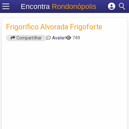
Encontra
Rondonópolis
Cadastrar empresa
Fazer login
Frigorífico Alvorada Frigoforte
Criar conta
Compartilhar
Avalie!
749