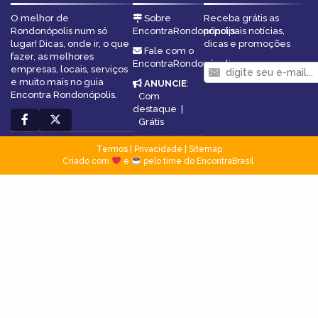
O melhor de
Sobre
Receba grátis as
Rondonópolis num só
EncontraRondonópolis
principais notícias,
lugar! Dicas, onde ir, o que
dicas e promoções
Fale com o
fazer, as melhores
EncontraRondonópolis
empresas, locais, serviços
e muito mais no guia
ANUNCIE
:
Encontra Rondonópolis.
Com
destaque
|
Grátis
Termos
|
Privacidade
|
Sitemap
Criado com
e
pelo time do EncontraBrasil