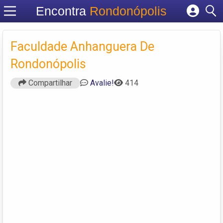
Encontra
Rondonópolis
Cadastrar empresa
Fazer login
Faculdade Anhanguera De
Criar conta
Rondonópolis
Compartilhar
Avalie!
414