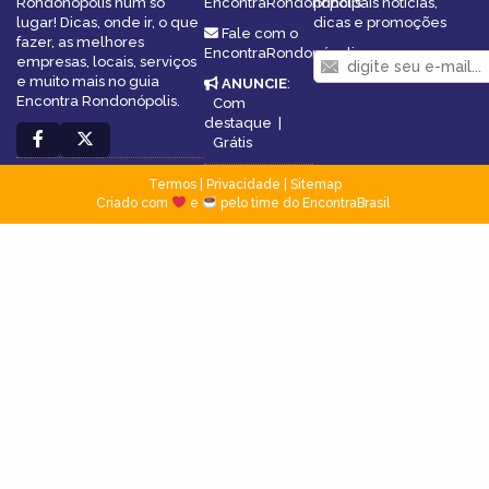
Rondonópolis num só
EncontraRondonópolis
principais notícias,
lugar! Dicas, onde ir, o que
dicas e promoções
Fale com o
fazer, as melhores
EncontraRondonópolis
empresas, locais, serviços
e muito mais no guia
ANUNCIE
:
Encontra Rondonópolis.
Com
destaque
|
Grátis
Termos
|
Privacidade
|
Sitemap
Criado com
e
pelo time do EncontraBrasil