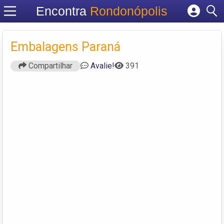
Encontra
Rondonópolis
Cadastrar empresa
Fazer login
Embalagens Paraná
Criar conta
Compartilhar
Avalie!
391