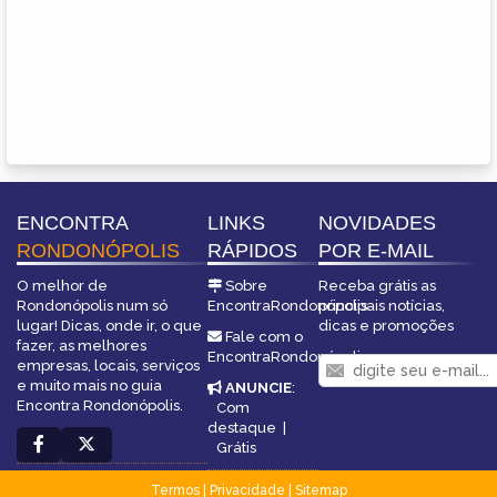
ENCONTRA
LINKS
NOVIDADES
RONDONÓPOLIS
RÁPIDOS
POR E-MAIL
O melhor de
Sobre
Receba grátis as
Rondonópolis num só
EncontraRondonópolis
principais notícias,
lugar! Dicas, onde ir, o que
dicas e promoções
Fale com o
fazer, as melhores
EncontraRondonópolis
empresas, locais, serviços
e muito mais no guia
ANUNCIE
:
Encontra Rondonópolis.
Com
destaque
|
Grátis
Termos
|
Privacidade
|
Sitemap