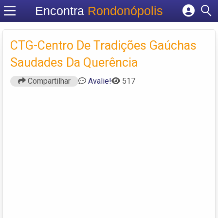
Encontra
Rondonópolis
Cadastrar empresa
Fazer login
CTG-Centro De Tradições Gaúchas
Criar conta
Saudades Da Querência
Compartilhar
Avalie!
517