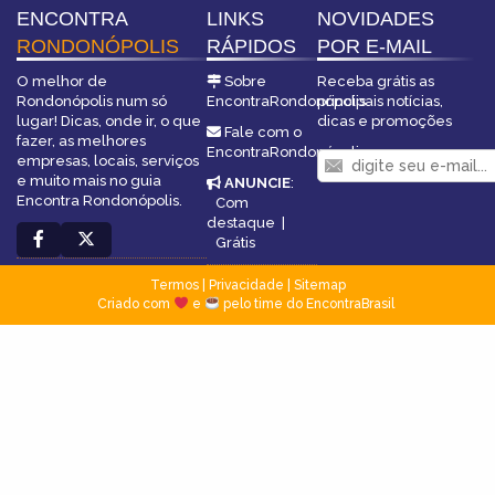
ENCONTRA
LINKS
NOVIDADES
RONDONÓPOLIS
RÁPIDOS
POR E-MAIL
O melhor de
Sobre
Receba grátis as
Rondonópolis num só
EncontraRondonópolis
principais notícias,
lugar! Dicas, onde ir, o que
dicas e promoções
Fale com o
fazer, as melhores
EncontraRondonópolis
empresas, locais, serviços
e muito mais no guia
ANUNCIE
:
Encontra Rondonópolis.
Com
destaque
|
Grátis
Termos
|
Privacidade
|
Sitemap
Criado com
e
pelo time do EncontraBrasil