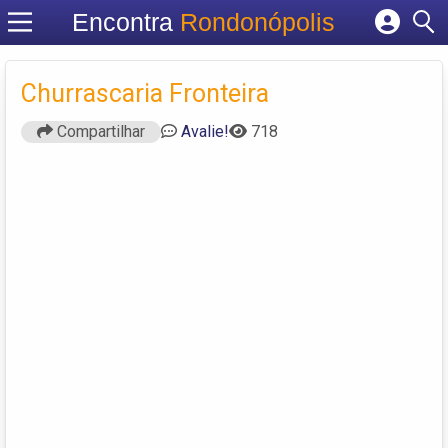
Encontra
Rondonópolis
Cadastrar empresa
Fazer login
Churrascaria Fronteira
Criar conta
Compartilhar
Avalie!
718