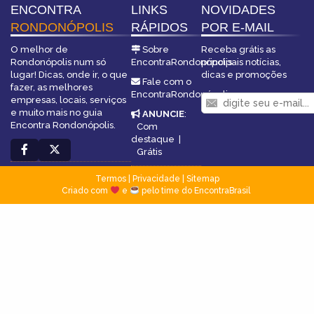
ENCONTRA
LINKS
NOVIDADES
RONDONÓPOLIS
RÁPIDOS
POR E-MAIL
O melhor de
Sobre
Receba grátis as
Rondonópolis num só
EncontraRondonópolis
principais notícias,
lugar! Dicas, onde ir, o que
dicas e promoções
Fale com o
fazer, as melhores
EncontraRondonópolis
empresas, locais, serviços
e muito mais no guia
ANUNCIE
:
Encontra Rondonópolis.
Com
destaque
|
Grátis
Termos
|
Privacidade
|
Sitemap
Criado com
e
pelo time do EncontraBrasil