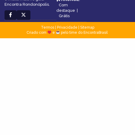
Encontra Rondonópolis.
Com
destaque
|
Grátis
Termos
|
Privacidade
|
Sitemap
Criado com
e
pelo time do EncontraBrasil