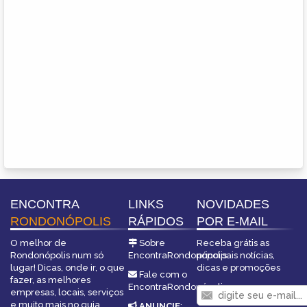
ENCONTRA
LINKS
NOVIDADES
RONDONÓPOLIS
RÁPIDOS
POR E-MAIL
O melhor de
Sobre
Receba grátis as
Rondonópolis num só
EncontraRondonópolis
principais notícias,
lugar! Dicas, onde ir, o que
dicas e promoções
Fale com o
fazer, as melhores
EncontraRondonópolis
empresas, locais, serviços
e muito mais no guia
ANUNCIE
: