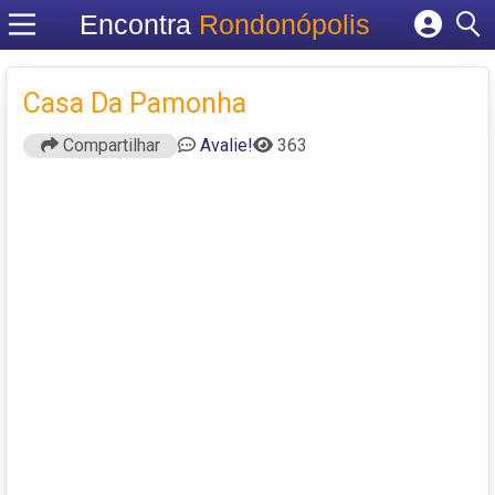
Encontra
Rondonópolis
Cadastrar empresa
Fazer login
Casa Da Pamonha
Criar conta
Compartilhar
Avalie!
363