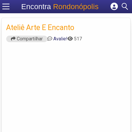
Encontra
Rondonópolis
Cadastrar empresa
Fazer login
Ateliê Arte E Encanto
Criar conta
Compartilhar
Avalie!
517