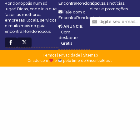
Rondonópolis num só
EncontraRondonópolis
principais notícias,
lugar! Dicas, onde ir, o que
dicas e promoções
Fale com o
fazer, as melhores
EncontraRondonópolis
empresas, locais, serviços
e muito mais no guia
ANUNCIE
:
Encontra Rondonópolis.
Com
destaque
|
Grátis
Termos
|
Privacidade
|
Sitemap
Criado com
e
pelo time do EncontraBrasil