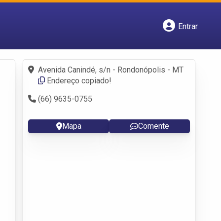
Entrar
Cadastrar empresa
Fazer login
Criar conta
Avenida Canindé, s/n - Rondonópolis - MT
Endereço copiado!
(66) 9635-0755
Mapa
Comente