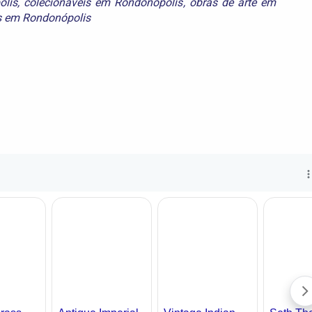
olis
,
colecionáveis em Rondonópolis
,
obras de arte em
s em Rondonópolis