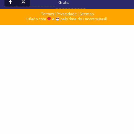
Grátis
Termos
|
Privacidade
|
Sitemap
Criado com
e
pelo time do EncontraBrasil