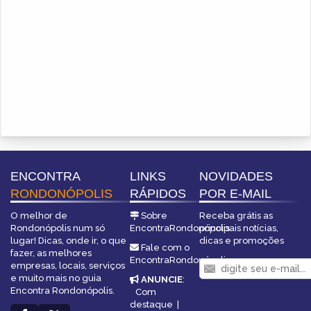
ENCONTRA
LINKS
NOVIDADES
RONDONÓPOLIS
RÁPIDOS
POR E-MAIL
O melhor de
Sobre
Receba grátis as
Rondonópolis num só
EncontraRondonópolis
principais notícias,
lugar! Dicas, onde ir, o que
dicas e promoções
Fale com o
fazer, as melhores
EncontraRondonópolis
empresas, locais, serviços
e muito mais no guia
ANUNCIE
:
Encontra Rondonópolis.
Com
destaque
|