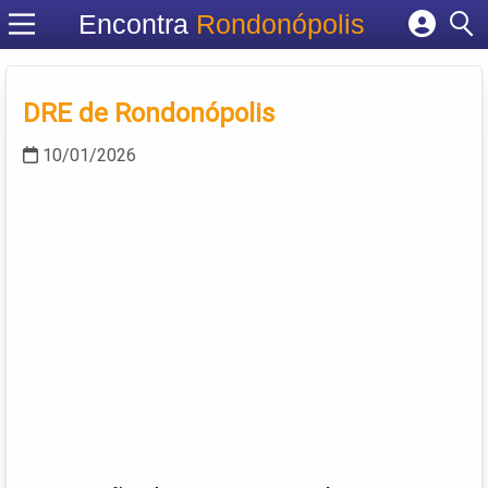
Encontra
Rondonópolis
Cadastrar empresa
Fazer login
DRE de Rondonópolis
Criar conta
10/01/2026