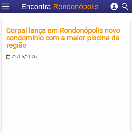
Encontra
Rondonópolis
Cadastrar empresa
Fazer login
Corpal lança em Rondonópolis novo
Criar conta
condomínio com a maior piscina da
região
22/06/2026