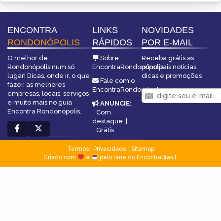
ENCONTRA
LINKS
NOVIDADES
RONDONÓPOLIS
RÁPIDOS
POR E-MAIL
O melhor de
Sobre
Receba grátis as
Rondonópolis num só
EncontraRondonópolis
principais notícias,
lugar! Dicas, onde ir, o que
dicas e promoções
Fale com o
fazer, as melhores
EncontraRondonópolis
empresas, locais, serviços
e muito mais no guia
ANUNCIE
:
Encontra Rondonópolis.
Com
destaque
|
Grátis
Termos
|
Privacidade
|
Sitemap
Criado com
e
pelo time do EncontraBrasil