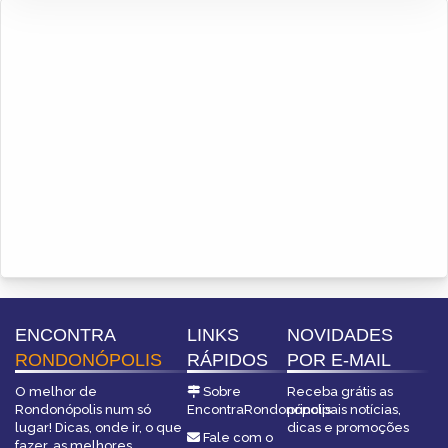
ENCONTRA
LINKS
NOVIDADES
RONDONÓPOLIS
RÁPIDOS
POR E-MAIL
O melhor de
Sobre
Receba grátis as
Rondonópolis num só
EncontraRondonópolis
principais notícias,
lugar! Dicas, onde ir, o que
dicas e promoções
Fale com o
fazer, as melhores