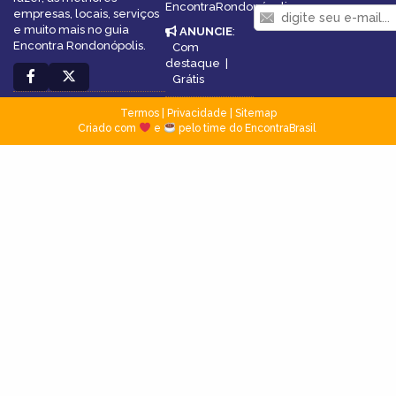
EncontraRondonópolis
empresas, locais, serviços
e muito mais no guia
ANUNCIE
:
Encontra Rondonópolis.
Com
destaque
|
Grátis
Termos
|
Privacidade
|
Sitemap
Criado com
e
pelo time do EncontraBrasil