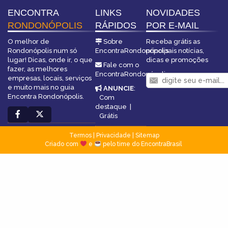
ENCONTRA
LINKS
NOVIDADES
RONDONÓPOLIS
RÁPIDOS
POR E-MAIL
O melhor de
Sobre
Receba grátis as
Rondonópolis num só
EncontraRondonópolis
principais notícias,
lugar! Dicas, onde ir, o que
dicas e promoções
Fale com o
fazer, as melhores
EncontraRondonópolis
empresas, locais, serviços
e muito mais no guia
ANUNCIE
:
Encontra Rondonópolis.
Com
destaque
|
Grátis
Termos
|
Privacidade
|
Sitemap
Criado com
e
pelo time do EncontraBrasil