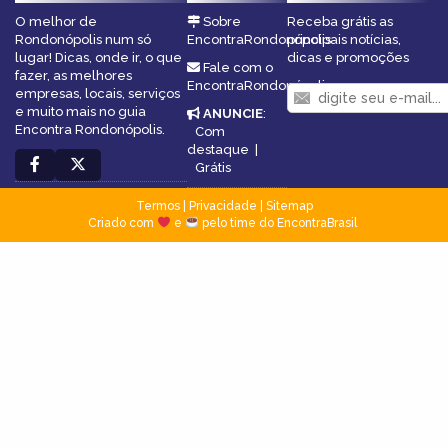
O melhor de
Sobre
Receba grátis as
Rondonópolis num só
EncontraRondonópolis
principais notícias,
lugar! Dicas, onde ir, o que
dicas e promoções
Fale com o
fazer, as melhores
EncontraRondonópolis
empresas, locais, serviços
e muito mais no guia
ANUNCIE
:
Encontra Rondonópolis.
Com
destaque
|
Grátis
Termos
|
Privacidade
|
Sitemap
Criado com
e
pelo time do EncontraBrasil