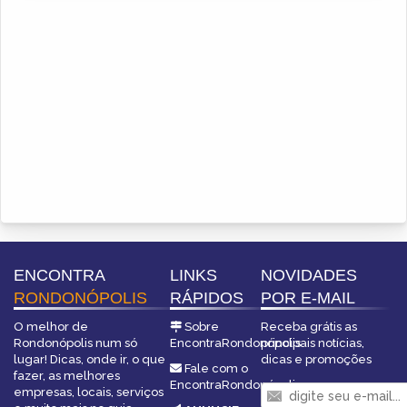
ENCONTRA
LINKS
NOVIDADES
RONDONÓPOLIS
RÁPIDOS
POR E-MAIL
O melhor de
Sobre
Receba grátis as
Rondonópolis num só
EncontraRondonópolis
principais notícias,
lugar! Dicas, onde ir, o que
dicas e promoções
Fale com o
fazer, as melhores
EncontraRondonópolis
empresas, locais, serviços