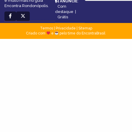
e muito mais no guia
ANUNCIE
:
Encontra Rondonópolis.
Com
destaque
|
Grátis
Termos
|
Privacidade
|
Sitemap
Criado com
e
pelo time do EncontraBrasil