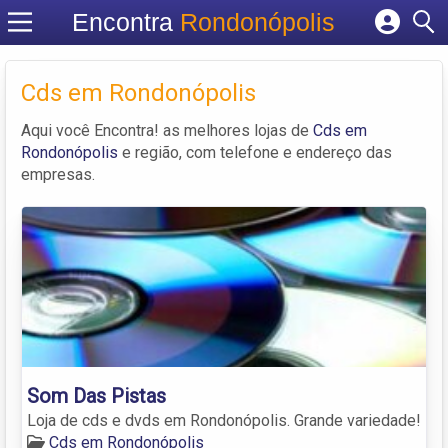
Encontra
Rondonópolis
Cadastrar empresa
Fazer login
Cds em Rondonópolis
Criar conta
Aqui você Encontra! as melhores lojas de
Cds em
Rondonópolis
e região, com telefone e endereço das
empresas.
Som Das Pistas
Loja de cds e dvds em Rondonópolis. Grande variedade!
Cds em Rondonópolis