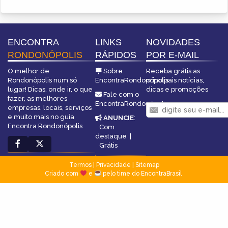
ENCONTRA
LINKS
NOVIDADES
RONDONÓPOLIS
RÁPIDOS
POR E-MAIL
O melhor de
Sobre
Receba grátis as
Rondonópolis num só
EncontraRondonópolis
principais notícias,
lugar! Dicas, onde ir, o que
dicas e promoções
Fale com o
fazer, as melhores
EncontraRondonópolis
empresas, locais, serviços
e muito mais no guia
ANUNCIE
:
Encontra Rondonópolis.
Com
destaque
|
Grátis
Termos
|
Privacidade
|
Sitemap
Criado com
e
pelo time do EncontraBrasil