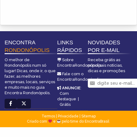
ENCONTRA
LINKS
NOVIDADES
RONDONÓPOLIS
RÁPIDOS
POR E-MAIL
O melhor de
Sobre
Receba grátis as
Rondonópolis num só
EncontraRondonópolis
principais notícias,
lugar! Dicas, onde ir, o que
dicas e promoções
Fale com o
fazer, as melhores
EncontraRondonópolis
empresas, locais, serviços
e muito mais no guia
ANUNCIE
:
Encontra Rondonópolis.
Com
destaque
|
Grátis
Termos
|
Privacidade
|
Sitemap
Criado com
e
pelo time do EncontraBrasil