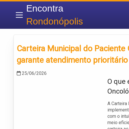
Encontra
Rondonópolis
Carteira Municipal do Paciente
garante atendimento prioritário
25/06/2026
O que 
Oncoló
A Carteira
implement
com o intu
meio efici
carteira a