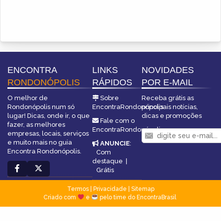
ENCONTRA
LINKS
NOVIDADES
RONDONÓPOLIS
RÁPIDOS
POR E-MAIL
O melhor de
Sobre
Receba grátis as
Rondonópolis num só
EncontraRondonópolis
principais notícias,
lugar! Dicas, onde ir, o que
dicas e promoções
Fale com o
fazer, as melhores
EncontraRondonópolis
empresas, locais, serviços
e muito mais no guia
ANUNCIE
:
Encontra Rondonópolis.
Com
destaque
|
Grátis
Termos
|
Privacidade
|
Sitemap
Criado com
e
pelo time do EncontraBrasil