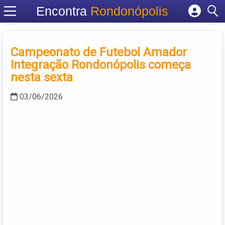
Encontra
Rondonópolis
Cadastrar empresa
Fazer login
Campeonato de Futebol Amador
Criar conta
Integração Rondonópolis começa
nesta sexta
03/06/2026