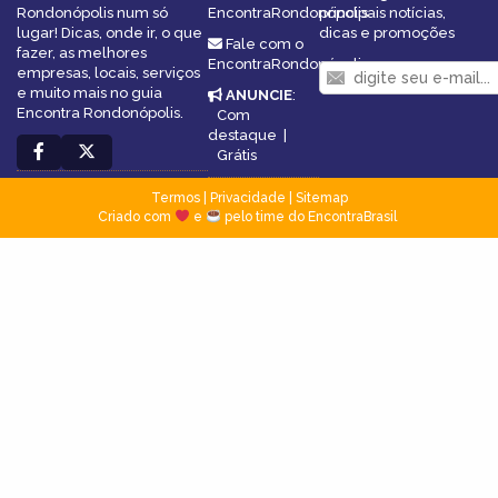
Rondonópolis num só
EncontraRondonópolis
principais notícias,
lugar! Dicas, onde ir, o que
dicas e promoções
Fale com o
fazer, as melhores
EncontraRondonópolis
empresas, locais, serviços
e muito mais no guia
ANUNCIE
:
Encontra Rondonópolis.
Com
destaque
|
Grátis
Termos
|
Privacidade
|
Sitemap
Criado com
e
pelo time do EncontraBrasil