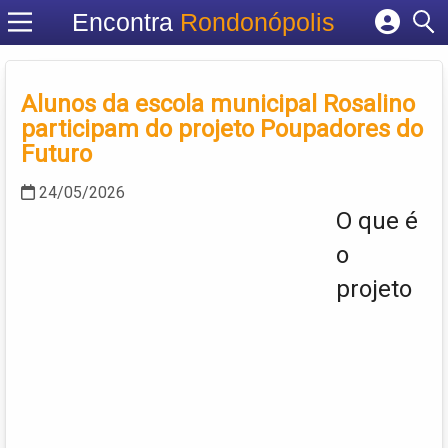
Encontra
Rondonópolis
Cadastrar empresa
Fazer login
Alunos da escola municipal Rosalino
Criar conta
participam do projeto Poupadores do
Futuro
24/05/2026
O que é
o
projeto